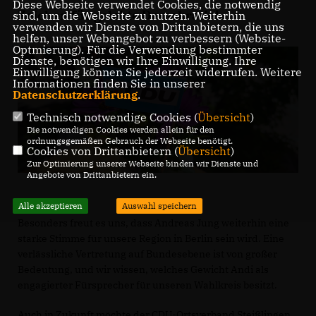
Diese Webseite verwendet Cookies, die notwendig
Zeichen für gelebte Demokratie!
sind, um die Webseite zu nutzen. Weiterhin
verwenden wir Dienste von Drittanbietern, die uns
helfen, unser Webangebot zu verbessern (Website-
Optmierung). Für die Verwendung bestimmter
Dienste, benötigen wir Ihre Einwilligung. Ihre
Einwilligung können Sie jederzeit widerrufen. Weitere
Informationen finden Sie in unserer
Datenschutzerklärung
.
Technisch notwendige Cookies (
Übersicht
)
Die notwendigen Cookies werden allein für den
ordnungsgemäßen Gebrauch der Webseite benötigt.
Cookies von Drittanbietern (
Übersicht
)
Zur Optimierung unserer Webseite binden wir Dienste und
Angebote von Drittanbietern ein.
Alle akzeptieren
Auswahl speichern
Besonders freut es uns, dass Andreas Jung weiterhin eine
starke Stimme für unsere Region in Berlin sein wird. Eine
verlässliche Vertretung auf Bundesebene ist von großer
Bedeutung, und wir wissen, welches Gewicht Andi als
engagierter Fürsprecher für unseren Wahlkreis besitzt.
Auch in Zukunft möchte der CDU-Ortsverband Steißlingen