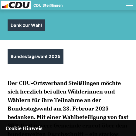
CDU Steißlingen
Dank zur Wahl
Bundestagswahl 2025
Der CDU-Ortsverband Steißlingen möchte
sich herzlich bei allen Wählerinnen und
Wählern für ihre Teilnahme an der
Bundestagswahl am 23. Februar 2025
bedanken. Mit einer Wahlbeteiligung von fast
85% liegt unsere Gemeinde erneut über dem
Cookie Hinweis
bundesweiten Durchschnitt – ein starkes