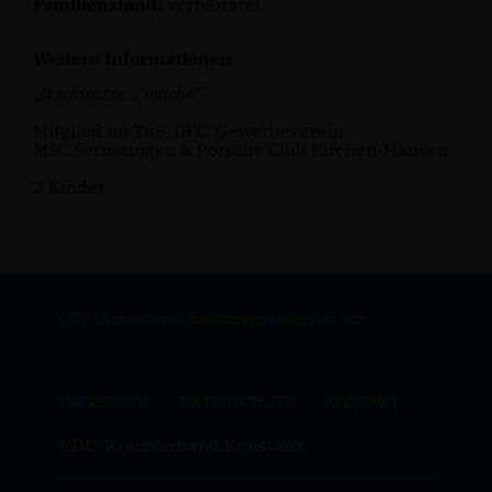
Familienstand:
verheiratet
Weitere Informationen
It schwätze … mache!
”
Mitglied im TuS, DFC, Gewerbeverein
MSC Sernatingen & Porsche Club Kirchen-Hausen
2 Kinder
CDU Ortsverband Steißlingen stellt sich vor.
IMPRESSUM
DATENSCHUTZ
KONTAKT
CDU-Kreisverband Konstanz