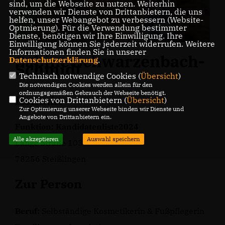
sind, um die Webseite zu nutzen. Weiterhin
verwenden wir Dienste von Drittanbietern, die uns
helfen, unser Webangebot zu verbessern (Website-
Optmierung). Für die Verwendung bestimmter
Dienste, benötigen wir Ihre Einwilligung. Ihre
Einwilligung können Sie jederzeit widerrufen. Weitere
Informationen finden Sie in unserer
Sabine Schwarzenbach-
Datenschutzerklärung
.
Schmidt
Technisch notwendige Cookies (
Übersicht
)
Die notwendigen Cookies werden allein für den
ordnungsgemäßen Gebrauch der Webseite benötigt.
Kontakt
Cookies von Drittanbietern (
Übersicht
)
Zur Optimierung unserer Webseite binden wir Dienste und
Angebote von Drittanbietern ein.
Funktion: Kandidatenliste2024
Alle akzeptieren
Auswahl speichern
Lange Straße 103
78256 Steißlingen
Zur Person
Beruf:
Selbständige Kosmetikerin & Fußpflegerin